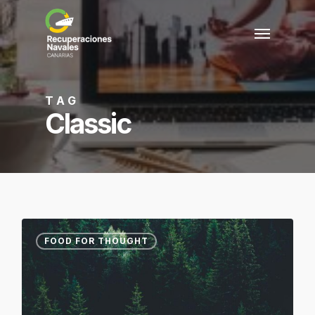
Skip
to
Menu
main
content
TAG
Classic
FOOD FOR THOUGHT