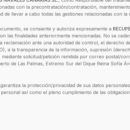
S NAVALES CANARIAS SL
., como Responsable del tratamien
onadas con la precontratación/contratación, mantenimiento
ad de llevar a cabo todas las gestiones relacionadas con la 
 documento, se consiente y autoriza expresamente a
RECUPE
con las finalidades anteriormente mencionadas. No se cederá
a reclamación ante una autoridad de control, el derecho de 
 a la transparencia de la información, supresión (derecho 
, mediante solicitud/petición remitida por correo postal/corr
uerto de Las Palmas, Extremo Sur del Dique Reina Sofía Áre
e garantiza la protección/privacidad de sus datos personale
r personal así como el pleno cumplimiento de las obligacio